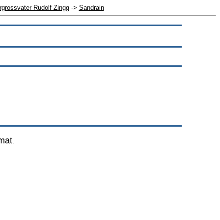
rgrossvater Rudolf Zingg
->
Sandrain
mat
.